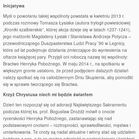
Inicjatywa
Myśl o powołaniu takiej wspólnoty powstała w kwietniu 2013 r.
podczas rozmowy Tomasza Łysiaka (autora trylogii powieściowej
„Kroniki szalbierskie”, której akcja dzieje się w latach 1237-1241),
jego małżonki Magdaleny Łysiak i Stanisława Andrzeja Potycza –
przewodniczącego Duszpasterstwa Ludzi Pracy ’90 w Legnicy,
które od lat podejmuje działania zmierzające do wyniesienia na
ołtarze książęcej pary. Przyjęli oni roboczą nazwę tej wspólnoty:
Bractwo Henryka Pobożnego. W maju 2014 r., na spotkaniu w
większym gronie ustalono, że przed podjęciem dalszych działań
należy spotkać się na całodziennym Dniu Skupienia, aby pomodlić
się w sprawie tworzącego się Bractwa.
Krzyż Chrystusa niech mi będzie światłem
Dzień ten rozpoczął się od adoracji Najświętszego Sakramentu
podczas której ks. prof. Bogusław Drożdż mówił o cnocie
rycerskości Henryka Pobożnego, zastanawiając się nad
podstawowymi cnotami – roztropności, sprawiedliwości, męstwa i
umiarkowania. Te cnoty są nadal aktualne i winny stać się udziałem
każdego z nas, a to co można odnaleźć w postaci księcia i księżnej