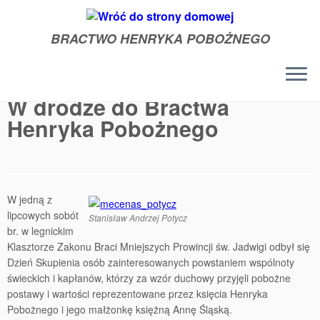
BRACTWO HENRYKA POBOŻNEGO
Przejdź
do
W drodze do Bractwa
treści
Henryka Pobożnego
W jedną z
lipcowych sobót
Stanisław Andrzej Potycz
br. w legnickim
Klasztorze Zakonu Braci Mniejszych Prowincji św. Jadwigi odbył się
Dzień Skupienia osób zainteresowanych powstaniem wspólnoty
świeckich i kapłanów, którzy za wzór duchowy przyjęli pobożne
postawy i wartości reprezentowane przez księcia Henryka
Pobożnego i jego małżonkę księżną Annę Śląską.