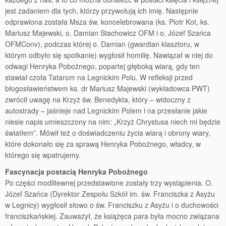
jest zadaniem dla tych, którzy przywołują ich imię. Następnie
odprawiona została Msza św. koncelebrowana (ks. Piotr Kot, ks.
Mariusz Majewski, o. Damian Stachowicz OFM i o. Józef Szańca
OFMConv), podczas której o. Damian (gwardian klasztoru, w
którym odbyło się spotkanie) wygłosił homilię. Nawiązał w niej do
odwagi Henryka Pobożnego, popartej głęboką wiarą, gdy ten
stawiał czoła Tatarom na Legnickim Polu. W refleksji przed
błogosławieństwem ks. dr Mariusz Majewski (wykładowca PWT)
zwrócił uwagę na Krzyż św. Benedykta, który – widoczny z
autostrady – jaśnieje nad Legnickim Polem i na przesłanie jakie
niesie napis umieszczony na nim: „Krzyż Chrystusa niech mi będzie
światłem”. Mówił też o doświadczeniu życia wiarą i obrony wiary,
które dokonało się za sprawą Henryka Pobożnego, władcy, w
którego się wpatrujemy.
Fascynacja postacią Henryka Pobożnego
Po części modlitewnej przedstawione zostały trzy wystąpienia. O.
Józef Szańca (Dyrektor Zespołu Szkół im. św. Franciszka z Asyżu
w Legnicy) wygłosił słowo o św. Franciszku z Asyżu i o duchowości
franciszkańskiej. Zauważył, że książęca para była mocno związana