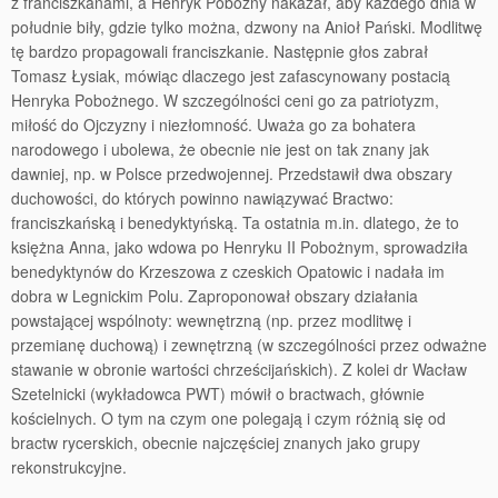
z franciszkanami, a Henryk Pobożny nakazał, aby każdego dnia w
południe biły, gdzie tylko można, dzwony na Anioł Pański. Modlitwę
tę bardzo propagowali franciszkanie. Następnie głos zabrał
Tomasz Łysiak, mówiąc dlaczego jest zafascynowany postacią
Henryka Pobożnego. W szczególności ceni go za patriotyzm,
miłość do Ojczyzny i niezłomność. Uważa go za bohatera
narodowego i ubolewa, że obecnie nie jest on tak znany jak
dawniej, np. w Polsce przedwojennej. Przedstawił dwa obszary
duchowości, do których powinno nawiązywać Bractwo:
franciszkańską i benedyktyńską. Ta ostatnia m.in. dlatego, że to
księżna Anna, jako wdowa po Henryku II Pobożnym, sprowadziła
benedyktynów do Krzeszowa z czeskich Opatowic i nadała im
dobra w Legnickim Polu. Zaproponował obszary działania
powstającej wspólnoty: wewnętrzną (np. przez modlitwę i
przemianę duchową) i zewnętrzną (w szczególności przez odważne
stawanie w obronie wartości chrześcijańskich). Z kolei dr Wacław
Szetelnicki (wykładowca PWT) mówił o bractwach, głównie
kościelnych. O tym na czym one polegają i czym różnią się od
bractw rycerskich, obecnie najczęściej znanych jako grupy
rekonstrukcyjne.