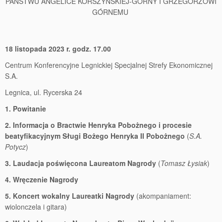
PAŃSTWU ANGELICE KORSZYŃSKIEJ-GÓRNY I GRZEGORZOWI
GÓRNEMU
18 listopada 2023 r. godz. 17.00
Centrum Konferencyjne Legnickiej Specjalnej Strefy Ekonomicznej
S.A.
Legnica, ul. Rycerska 24
1.
Powitanie
2.
Informacja o Bractwie Henryka Pobożnego i procesie
beatyfikacyjnym Sługi Bożego Henryka II Pobożnego
(
S.A.
Potycz
)
3.
Laudacja poświęcona Laureatom Nagrody
(
Tomasz Łysiak
)
4.
Wręczenie Nagrody
5.
Koncert wokalny Laureatki Nagrody
(akompaniament:
wiolonczela i gitara)