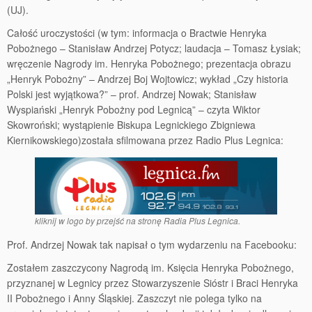
(UJ).
Całość uroczystości (w tym: informacja o Bractwie Henryka
Pobożnego – Stanisław Andrzej Potycz; laudacja – Tomasz Łysiak;
wręczenie Nagrody im. Henryka Pobożnego; prezentacja obrazu
„Henryk Pobożny” – Andrzej Boj Wojtowicz; wykład „Czy historia
Polski jest wyjątkowa?” – prof. Andrzej Nowak; Stanisław
Wyspiański „Henryk Pobożny pod Legnicą” – czyta Wiktor
Skowroński; wystąpienie Biskupa Legnickiego Zbigniewa
Kiernikowskiego)została sfilmowana przez Radio Plus Legnica:
kliknij w logo by przejść na stronę Radia Plus Legnica.
Prof. Andrzej Nowak tak napisał o tym wydarzeniu na Facebooku:
Zostałem zaszczycony Nagrodą im. Księcia Henryka Pobożnego,
przyznanej w Legnicy przez Stowarzyszenie Sióstr i Braci Henryka
II Pobożnego i Anny Śląskiej. Zaszczyt nie polega tylko na