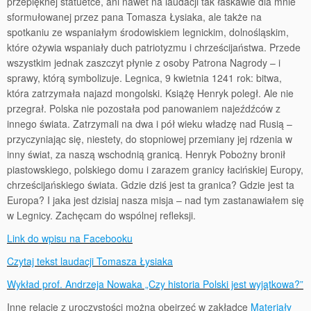
przepięknej statuetce, ani nawet na laudacji tak łaskawie dla mnie
sformułowanej przez pana Tomasza Łysiaka, ale także na
spotkaniu ze wspaniałym środowiskiem legnickim, dolnośląskim,
które ożywia wspaniały duch patriotyzmu i chrześcijaństwa. Przede
wszystkim jednak zaszczyt płynie z osoby Patrona Nagrody – i
sprawy, którą symbolizuje. Legnica, 9 kwietnia 1241 rok: bitwa,
która zatrzymała najazd mongolski. Książę Henryk poległ. Ale nie
przegrał. Polska nie pozostała pod panowaniem najeźdźców z
innego świata. Zatrzymali na dwa i pół wieku władzę nad Rusią –
przyczyniając się, niestety, do stopniowej przemiany jej rdzenia w
inny świat, za naszą wschodnią granicą. Henryk Pobożny bronił
piastowskiego, polskiego domu i zarazem granicy łacińskiej Europy,
chrześcijańskiego świata. Gdzie dziś jest ta granica? Gdzie jest ta
Europa? I jaka jest dzisiaj nasza misja – nad tym zastanawiałem się
w Legnicy. Zachęcam do wspólnej refleksji.
Link do wpisu na Facebooku
Czytaj tekst laudacji Tomasza Łysiaka
Wykład prof. Andrzeja Nowaka „Czy historia Polski jest wyjątkowa?”
Inne relacje z uroczystości można obejrzeć w zakładce
Materiały